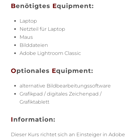
B
enötigtes
E
quipment:
Laptop
Netzteil für Laptop
Maus
Bilddateien
Adobe Lightroom Classic
O
ptionales
E
quipment:
alternative Bildbearbeitungssoftware
Grafikpad / digitales Zeichenpad /
Grafiktablett
I
nformation:
Dieser Kurs richtet sich an Einsteiger in Adobe