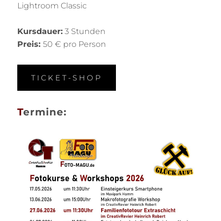
Lightroom Classic
Kursdauer:
3 Stunden
Preis:
50 € pro Person
TICKET-SHOP
T
ermine: